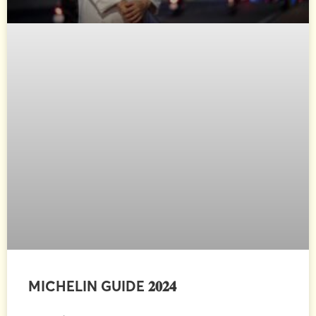
MICHELIN GUIDE 𝟐𝟎𝟐𝟒