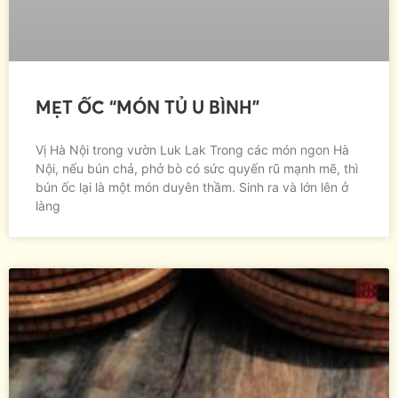
MẸT ỐC “MÓN TỦ U BÌNH”
Vị Hà Nội trong vườn Luk Lak Trong các món ngon Hà
Nội, nếu bún chả, phở bò có sức quyến rũ mạnh mẽ, thì
bún ốc lại là một món duyên thầm. Sinh ra và lớn lên ở
làng