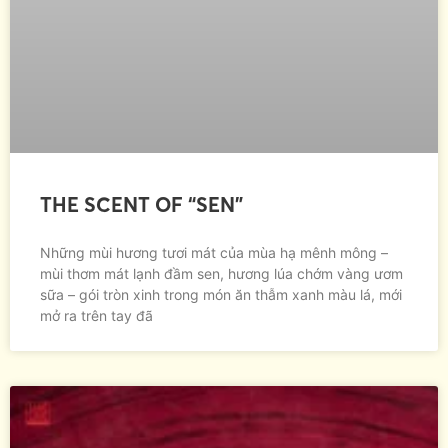
THE SCENT OF “SEN”
Những mùi hương tươi mát của mùa hạ mênh mông –
mùi thơm mát lạnh đầm sen, hương lúa chớm vàng ươm
sữa – gói tròn xinh trong món ăn thẫm xanh màu lá, mới
mở ra trên tay đã