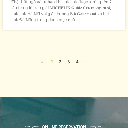
Thật bất ngờ và tự hào khi Luk Lak được xướng tên 2
lần trong lễ trao giải 𝐌𝐈𝐂𝐇𝐄𝐋𝐈𝐍 𝐆𝐮𝐢𝐝𝐞 𝐂𝐞𝐫𝐞𝐦𝐨𝐧𝐲 𝟐𝟎𝟐𝟒,
Luk Lak Hà Nội với giải thưởng 𝐁𝐢𝐛 𝐆𝐨𝐮𝐫𝐦𝐚𝐧𝐝 và Luk
Lak Đà Nẵng trong danh mục nhà
«
1
2
3
4
»
ONLINE RESERVATION