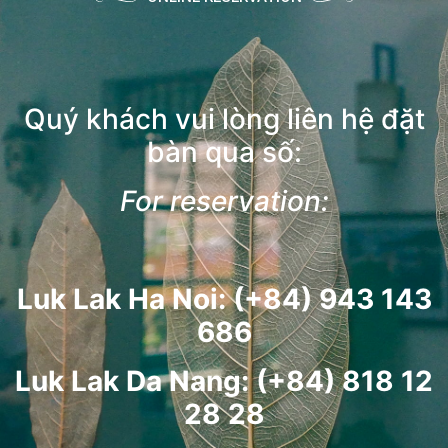
Quý khách vui lòng liên hệ đặt
bàn qua số:
For reservation:
Luk Lak Ha Noi: (+84) 943 143
686
Luk Lak Da Nang: (+84) 818 12
28 28