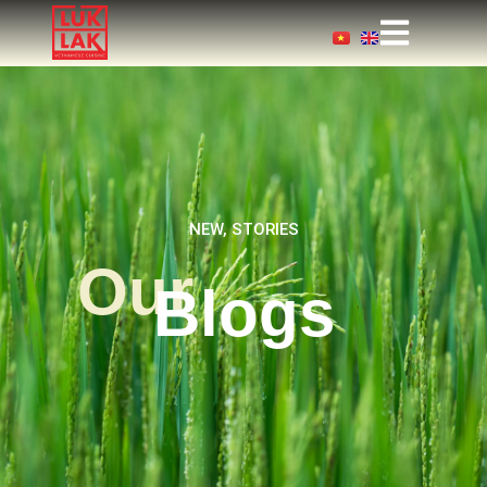
NEW, STORIES
Our
Blogs