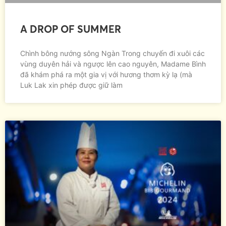
A DROP OF SUMMER
Chình bông nướng sông Ngàn Trong chuyến đi xuôi các
vùng duyên hải và ngược lên cao nguyên, Madame Bình
đã khám phá ra một gia vị với hương thơm kỳ lạ (mà
Luk Lak xin phép được giữ làm