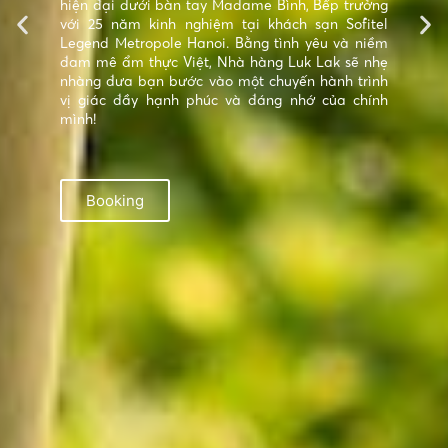
hiện đại dưới bàn tay Madame Bình, Bếp trưởng
với 25 năm kinh nghiệm tại khách sạn Sofitel
Legend Metropole Hanoi. Bằng tình yêu và niềm
đam mê ẩm thực Việt, Nhà hàng Luk Lak sẽ nhẹ
nhàng đưa bạn bước vào một chuyến hành trình
vị giác đầy hạnh phúc và đáng nhớ của chính
mình!
Booking