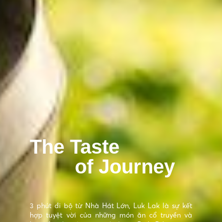
The Taste
of Journey
3 phút đi bộ từ Nhà Hát Lớn, Luk Lak là sự kết
hợp tuyệt vời của những món ăn cổ truyền và