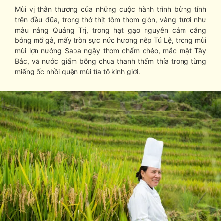
Mùi vị thân thương của những cuộc hành trình bừng tỉnh
trên đầu đũa, trong thớ thịt tôm thơm giòn, vàng tươi như
màu nắng Quảng Trị, trong hạt gạo nguyên cám căng
bóng mỡ gà, mẩy tròn sực nức hương nếp Tú Lệ, trong mùi
mùi lợn nướng Sapa ngậy thơm chẩm chéo, mắc mật Tây
Bắc, và nước giấm bỗng chua thanh thấm thía trong từng
miếng ốc nhồi quện mùi tía tô kinh giới.