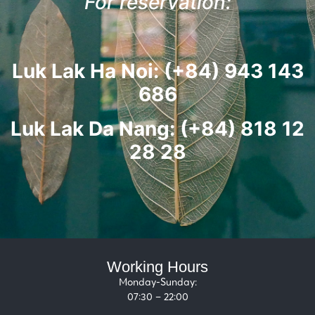
For reservation:
Luk Lak Ha Noi: (+84) 943 143
686
Luk Lak Da Nang: (+84) 818 12
28 28
Working Hours
Monday-Sunday:
07:30 – 22:00