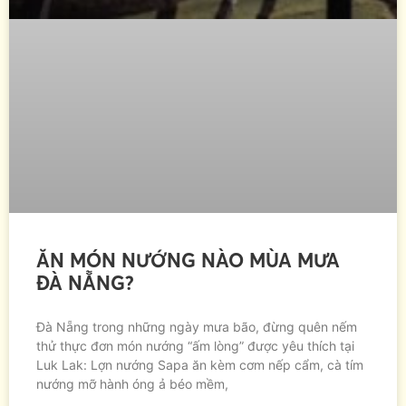
ĂN MÓN NƯỚNG NÀO MÙA MƯA
ĐÀ NẴNG?
Đà Nẵng trong những ngày mưa bão, đừng quên nếm
thử thực đơn món nướng “ấm lòng” được yêu thích tại
Luk Lak: Lợn nướng Sapa ăn kèm cơm nếp cẩm, cà tím
nướng mỡ hành óng ả béo mềm,