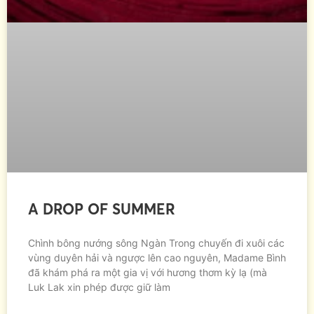
A DROP OF SUMMER
Chình bông nướng sông Ngàn Trong chuyến đi xuôi các
vùng duyên hải và ngược lên cao nguyên, Madame Bình
đã khám phá ra một gia vị với hương thơm kỳ lạ (mà
Luk Lak xin phép được giữ làm