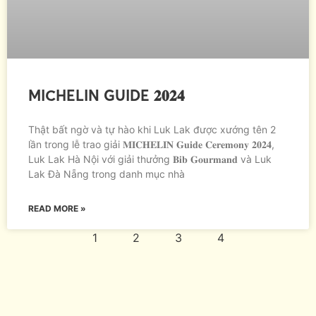
MICHELIN GUIDE 𝟐𝟎𝟐𝟒
Thật bất ngờ và tự hào khi Luk Lak được xướng tên 2
lần trong lễ trao giải 𝐌𝐈𝐂𝐇𝐄𝐋𝐈𝐍 𝐆𝐮𝐢𝐝𝐞 𝐂𝐞𝐫𝐞𝐦𝐨𝐧𝐲 𝟐𝟎𝟐𝟒,
Luk Lak Hà Nội với giải thưởng 𝐁𝐢𝐛 𝐆𝐨𝐮𝐫𝐦𝐚𝐧𝐝 và Luk
Lak Đà Nẵng trong danh mục nhà
READ MORE »
1
2
3
4