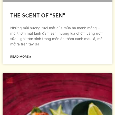
THE SCENT OF “SEN”
Những mùi hương tươi mát của mùa hạ mênh mông –
mùi thơm mát lạnh đầm sen, hương lúa chớm vàng ươm
sữa – gói tròn xinh trong món ăn thẫm xanh màu lá, mới
mở ra trên tay đã
READ MORE »