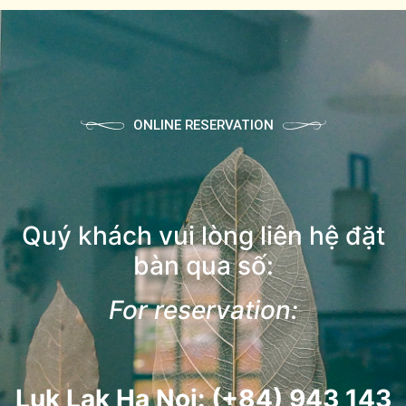
ONLINE RESERVATION
Quý khách vui lòng liên hệ đặt
bàn qua số:
For reservation:
Luk Lak Ha Noi: (+84) 943 143