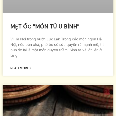
MẸT ỐC “MÓN TỦ U BÌNH”
Vị Hà Nội trong vườn Luk Lak Trong các món ngon Hà
Nội, nếu bún chả, phở bò có sức quyến rũ mạnh mẽ, thì
bún ốc lại là một món duyên thầm. Sinh ra và lớn lên ở
làng
READ MORE »